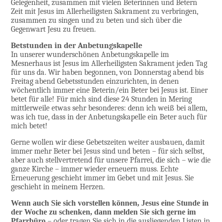
Gelegenheit, zusammen mit vielen Beterinnen und Betern
Zeit mit Jesus im Allerheiligsten Sakrament zu verbringen,
zusammen zu singen und zu beten und sich über die
Gegenwart Jesu zu freuen.
Betstunden in der Anbetungskapelle
In unserer wunderschönen Anbetungskapelle im
Mesnerhaus ist Jesus im Allerheiligsten Sakrament jeden Tag
für uns da. Wir haben begonnen, von Donnerstag abend bis
Freitag abend Gebetsstunden einzurichten, in denen
wöchentlich immer eine Beterin/ein Beter bei Jesus ist. Einer
betet für alle! Für mich sind diese 24 Stunden in Mering
mittlerweile etwas sehr besonderes: denn ich weiß bei allem,
was ich tue, dass in der Anbetungskapelle ein Beter auch für
mich betet!
Gerne wollen wir diese Gebetszeiten weiter ausbauen, damit
immer mehr Beter bei Jesus sind und beten – für sich selbst,
aber auch stellvertretend für unsere Pfarrei, die sich – wie die
ganze Kirche – immer wieder erneuern muss. Echte
Erneuerung geschieht immer im Gebet und mit Jesus. Sie
geschieht in meinem Herzen.
Wenn auch Sie sich vorstellen können, Jesus eine Stunde in
der Woche zu schenken, dann melden Sie sich gerne im
Pfarrbüro
– oder tragen Sie sich in die ausliegenden Listen in