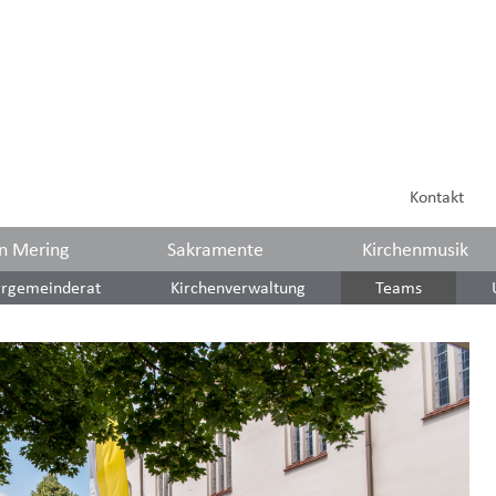
Kontakt
in Mering
Sakramente
Kirchenmusik
rrgemeinderat
Kirchenverwaltung
Teams