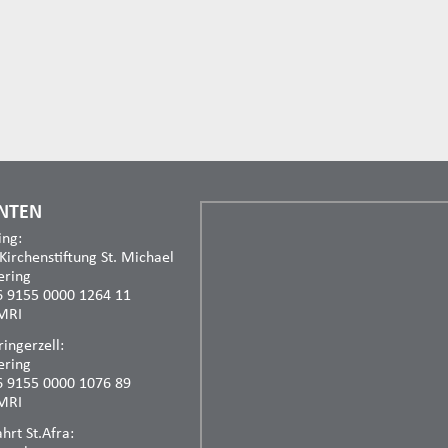
NTEN
ing:
 Kirchenstiftung St. Michael
ering
6 9155 0000 1264 11
MRI
ingerzell:
ering
6 9155 0000 1076 89
MRI
rt St.Afra: