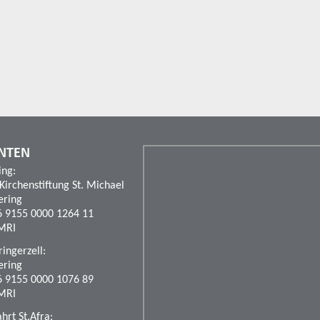
NTEN
ing:
 Kirchenstiftung St. Michael
ering
6 9155 0000 1264 11
MRI
ingerzell:
ering
6 9155 0000 1076 89
MRI
rt St.Afra: