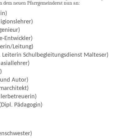
ren dem neuen Pfarrgemeinderat nun an:
in)
igionslehrer)
genieur)
e-Entwickler)
herin/Leitung)
 Leiterin Schulbegleitungsdienst Malteser)
asiallehrer)
)
r und Autor)
emarchitekt)
ülerbetreuerin)
(Dipl. Pädagogin)
kenschwester)