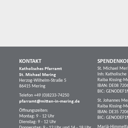
KONTAKT
SPENDENKO
Katholisches Pfarramt
St. Michael Mer
St. Michael Mering
Inh: Katholische
Raiba Kissing-M
Herzog-Wilhelm-Straße 5
IBAN: DE08 720
86415 Mering
BIC: GENODEF1
Telefon +49 (0)8233-74250
pfarramt@mitten-in-mering.de
St. Johannes Mer
Raiba Kissing-M
Öffnungszeiten:
IBAN: DE35 720
Montag: 9 - 12 Uhr
BIC: GENODEF1
Dienstag: 9 - 12 Uhr
Mariä-Himmelfah
Donnerstag: 9 - 12 Uhr und 14 - 18 Uhr