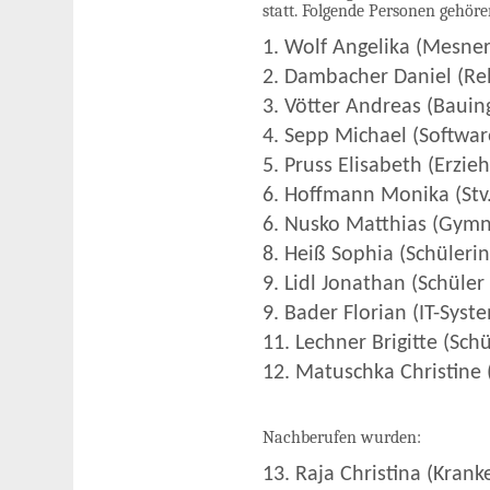
statt. Folgende Personen gehö
1. Wolf Angelika (Mesner
2. Dambacher Daniel (Rel
3. Vötter Andreas (Bauin
4. Sepp Michael (Softwar
5. Pruss Elisabeth (Erzie
6. Hoffmann Monika (Stv.
6. Nusko Matthias (Gymn
8. Heiß Sophia (Schülerin
9. Lidl Jonathan (Schüle
9. Bader Florian (IT-Syst
11. Lechner Brigitte (Sch
12. Matuschka Christine 
Nachberufen wurden:
13. Raja Christina (Kran