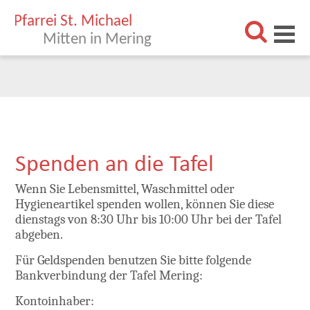
Aktuell
Pfarrei
Mitten in Mering
Pastoralteam
Pfarramt Mering
Pfarrgemeinderat
Kirchenverwaltung
Teams
Unsere Kirchen
Schutzkonzept
Vision
Spenden an die Tafel
Sakramente
Kirche in Mering
Jung in Mering
Menschen in Mering
Aktuell in Mering
Wenn Sie Lebensmittel, Waschmittel oder
Kirchenmusik
Taufe
Kommunion
Firmung
Ehe
Brautleutetag
Gottesdienste
Beichte
Weihe
Krankensalbung
Hygieneartikel spenden wollen, können Sie diese
dienstags von 8:30 Uhr bis 10:00 Uhr bei der Tafel
Einrichtungen
Kirchenchor
Choradi
Jugendband
abgeben.
Mitmachen
Papst-Johannes-Haus
Bücherei
Kindergärten
Tafel Mering
Kleiderladen
Theresienschwestern
Sozialstation
Die Ambulante
Bienenkorb
Für Geldspenden benutzen Sie bitte folgende
Bankverbindung der Tafel Mering:
Kontoinhaber: